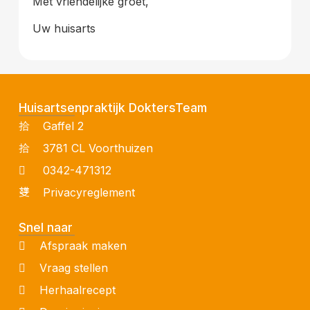
Met vriendelijke groet,
Uw huisarts
Huisartsenpraktijk DoktersTeam
Gaffel 2
3781 CL Voorthuizen
0342-471312
Privacyreglement
Snel naar
Afspraak maken
Vraag stellen
Herhaalrecept