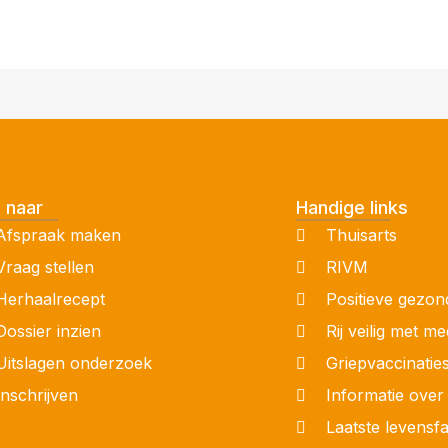
 naar
Handige links
Afspraak maken
Thuisarts
Vraag stellen
RIVM
Herhaalrecept
Positieve gezon
Dossier inzien
Rij veilig met me
Uitslagen onderzoek
Griepvaccinatie
Inschrijven
Informatie ove
Laatste levensf