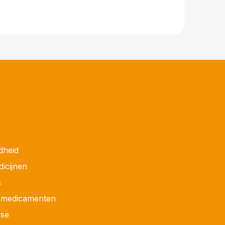
dheid
dicijnen
s
r medicamenten
ase